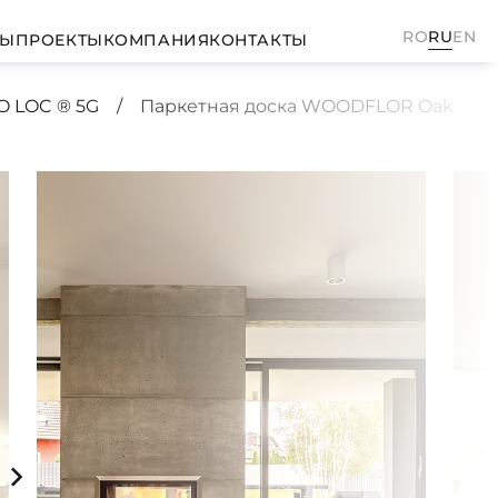
RO
RU
EN
ТЫ
ПРОЕКТЫ
КОМПАНИЯ
КОНТАКТЫ
O LOC ® 5G
Паркетная доска WOODFLOR Oak