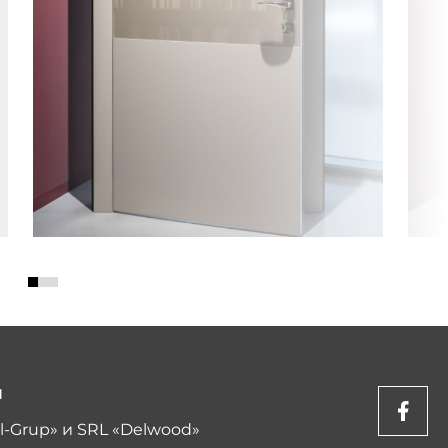
Ы
l-Grup» и SRL «Delwood»