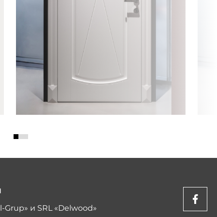
Ы
l-Grup» и SRL «Delwood»