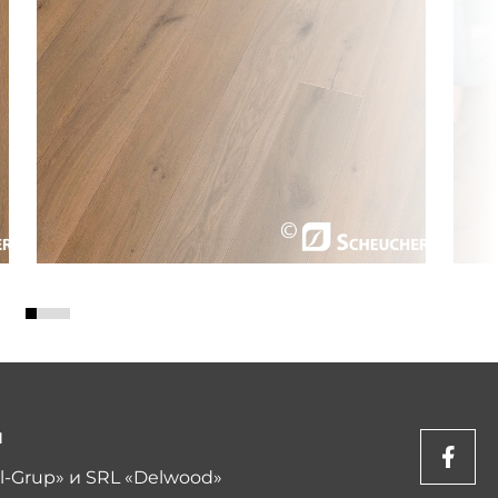
Ы
l-Grup» и SRL «Delwood»