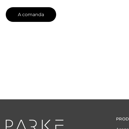
A comanda
PROD