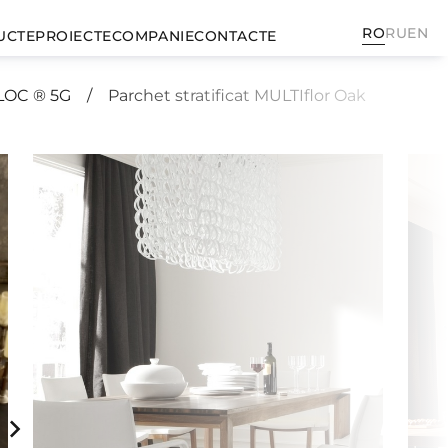
RO
RU
EN
UCTE
PROIECTE
COMPANIE
CONTACTE
O LOC ® 5G
Parchet stratificat MULTIflor Oak