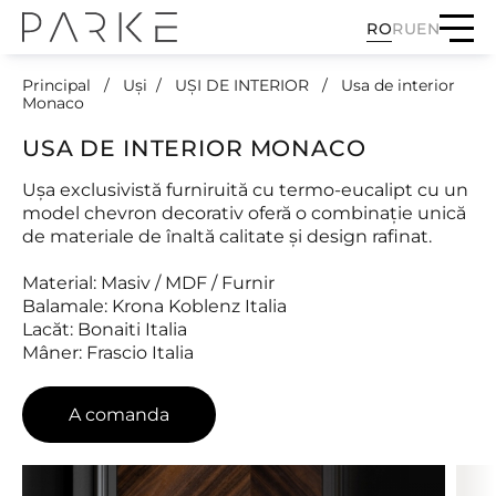
RO
RU
EN
Principal
Uși
UȘI DE INTERIOR
Usa de interior
Monaco
USA DE INTERIOR MONACO
Ușa exclusivistă furniruită cu termo-eucalipt cu un
model chevron decorativ oferă o combinație unică
de materiale de înaltă calitate și design rafinat.
Material: Masiv / MDF / Furnir
Balamale: Krona Koblenz Italia
Lacăt: Bonaiti Italia
Mâner: Frascio Italia
A comanda