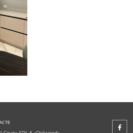
ACTE
l-Grup» SRL & «Delwood»