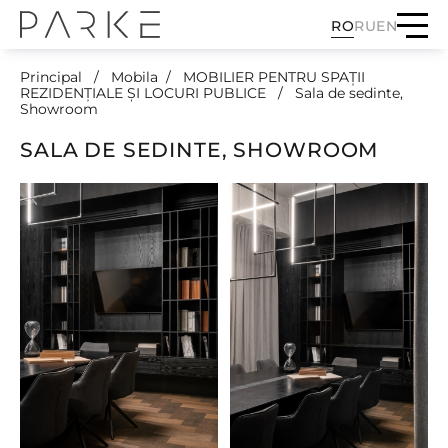
RO
RU
EN
Principal
Mobila
MOBILIER PENTRU SPAȚII
REZIDENȚIALE ȘI LOCURI PUBLICE
Sala de sedinte,
Showroom
SALA DE SEDINTE, SHOWROOM