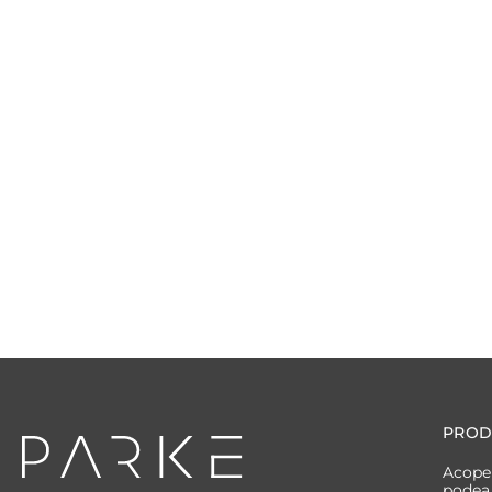
PROD
Acoper
podea