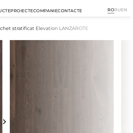
RO
RU
EN
UCTE
PROIECTE
COMPANIE
CONTACTE
chet stratificat Elevation LANZAROTE