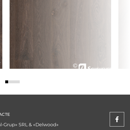
ACTE
l-Grup» SRL & «Delwood»