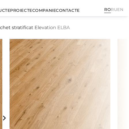
RO
RU
EN
UCTE
PROIECTE
COMPANIE
CONTACTE
chet stratificat Elevation ELBA