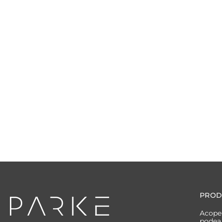
PROD
Acoper
podea