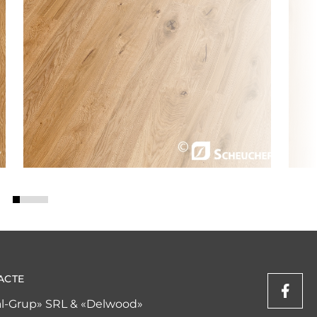
ACTE
l-Grup» SRL & «Delwood»