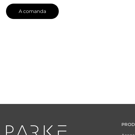
A comanda
PROD