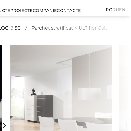
RO
RU
EN
UCTE
PROIECTE
COMPANIE
CONTACTE
O LOC ® 5G
Parchet stratificat MULTIflor Oak