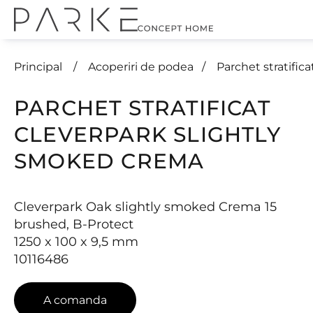
Principal
Acoperiri de podea
Parchet stratif
PARCHET STRATIFICAT
CLEVERPARK SLIGHTLY
SMOKED CREMA
Cleverpark Oak slightly smoked Crema 15
brushed, B-Protect
1250 x 100 x 9,5 mm
10116486
A comanda