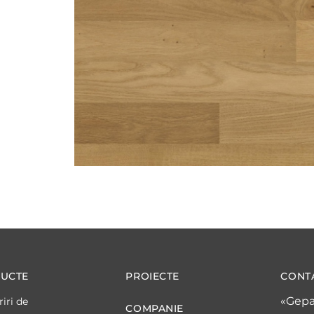
UCTE
PROIECTE
CONT
«Gepa
iri de
COMPANIE