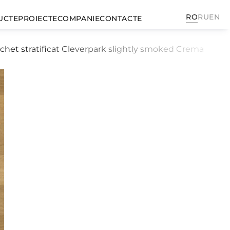
RO
RU
EN
UCTE
PROIECTE
COMPANIE
CONTACTE
chet stratificat Cleverpark slightly smoked Crema