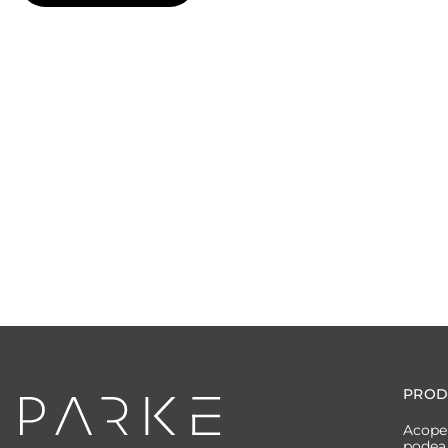
PROD
Acoper
podea