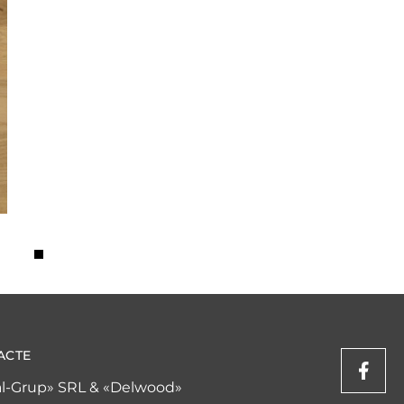
ACTE
l-Grup» SRL & «Delwood»