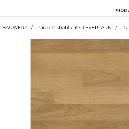
PROD
icat BAUWERK
Parchet stratificat CLEVERPARK
Par