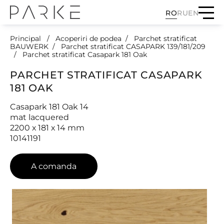
RO
RU
EN
Principal
Acoperiri de podea
Parchet stratificat
BAUWERK
Parchet stratificat CASAPARK 139/181/209
Parchet stratificat Casapark 181 Oak
PARCHET STRATIFICAT CASAPARK
181 OAK
Casapark 181 Oak 14
mat lacquered
2200 х 181 х 14 mm
10141191
A comanda