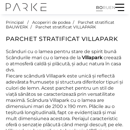
RO
RU
EN
Principal
Acoperiri de podea
Parchet stratificat
BAUWERK
Parchet stratificat VILLAPARK
PARCHET STRATIFICAT VILLAPARK
Scânduri cu o lamea pentru stare de spirit bună
Scândurile mari cu o lamea de la
Villapark
creează
o atmosferă caldă și plăcută, și aduc natura în casa
dvs.
Fiecare scândură Villapark este unică și reflectă
adevărata frumusețe și structura diferitelor tipuri și
culori de lemn. Acest parchet pentru un stil de
viață sănătos se caracterizează prin versatilitate
maximă. Scândura Villapark cu o lamea are
dimensiuni mari de 2100 x 190 mm. Plăcile au o
teșitură longitudinală, fapt ce evidențiază și mai
mult dimensiunea acestora. Periajul caracteristic
oferă o senzație plăcută când mergi desculț pe ele.