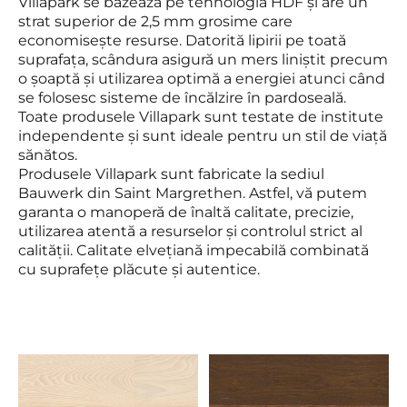
Villapark se bazează pe tehnologia HDF și are un
strat superior de 2,5 mm grosime care
economisește resurse. Datorită lipirii pe toată
suprafața, scândura asigură un mers liniștit precum
o șoaptă și utilizarea optimă a energiei atunci când
se folosesc sisteme de încălzire în pardoseală.
Toate produsele Villapark sunt testate de institute
independente și sunt ideale pentru un stil de viață
sănătos.
Produsele Villapark sunt fabricate la sediul
Bauwerk din Saint Margrethen. Astfel, vă putem
garanta o manoperă de înaltă calitate, precizie,
utilizarea atentă a resurselor și controlul strict al
calității. Calitate elvețiană impecabilă combinată
cu suprafețe plăcute și autentice.