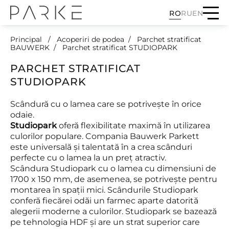
RO
RU
EN
Principal
Acoperiri de podea
Parchet stratificat
BAUWERK
Parchet stratificat STUDIOPARK
PARCHET STRATIFICAT
STUDIOPARK
Scândură cu o lamea care se potrivește în orice
odaie.
Studiopark
oferă flexibilitate maximă în utilizarea
culorilor populare. Compania Bauwerk Parkett
este universală și talentată în a crea scânduri
perfecte cu o lamea la un preț atractiv.
Scândura Studiopark cu o lamea cu dimensiuni de
1700 x 150 mm, de asemenea, se potrivește pentru
montarea în spații mici. Scândurile Studiopark
conferă fiecărei odăi un farmec aparte datorită
alegerii moderne a culorilor. Studiopark se bazează
pe tehnologia HDF și are un strat superior care